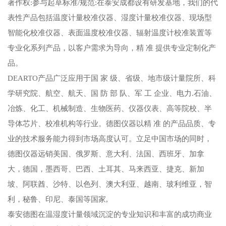
著作权:参与起草标准/规范:在泰安成都设有研发基地，我们的代
表性产品包括温度计量校准仪器、湿度计量校准仪器、现场型
智能化校准仪器、表面温度校准仪器、辐射温度计校准装置等
专业化系列产品，以客户需求为导向，精 准 提供专业定制化产
品。
DEARTO产品广泛应用于国 家 级、省级、地市级计量院所、科
学研究院、航空、航天、国 防 部 队、军 工 企业、电力.石油、
冶炼、化工、机械制造、生物医药、仪器仪表、高等院校、半
导体芯片、校准机构等行业。德图仪器以精 准 的产品品质、专
业的技术服务能力得到市场高度认可。立足中国市场的同时，
德图仪器远销美国、俄罗斯、意大利、法国、西班牙、加拿
大，德国，墨西哥、巴西、土耳其、马来西亚、捷克、新加
坡、阿联酋、沙特、以色列、澳大利亚、越南、玻利维亚，智
利，秘鲁、印尼、泰国等国家,
泰安德图在温湿度计量领域沉淀的专业知识和丰富的成功商业