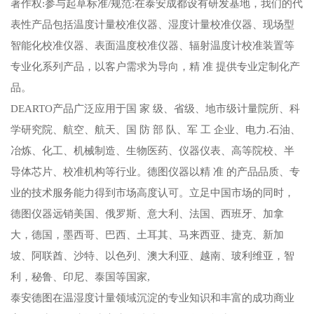
著作权:参与起草标准/规范:在泰安成都设有研发基地，我们的代
表性产品包括温度计量校准仪器、湿度计量校准仪器、现场型
智能化校准仪器、表面温度校准仪器、辐射温度计校准装置等
专业化系列产品，以客户需求为导向，精 准 提供专业定制化产
品。
DEARTO产品广泛应用于国 家 级、省级、地市级计量院所、科
学研究院、航空、航天、国 防 部 队、军 工 企业、电力.石油、
冶炼、化工、机械制造、生物医药、仪器仪表、高等院校、半
导体芯片、校准机构等行业。德图仪器以精 准 的产品品质、专
业的技术服务能力得到市场高度认可。立足中国市场的同时，
德图仪器远销美国、俄罗斯、意大利、法国、西班牙、加拿
大，德国，墨西哥、巴西、土耳其、马来西亚、捷克、新加
坡、阿联酋、沙特、以色列、澳大利亚、越南、玻利维亚，智
利，秘鲁、印尼、泰国等国家,
泰安德图在温湿度计量领域沉淀的专业知识和丰富的成功商业