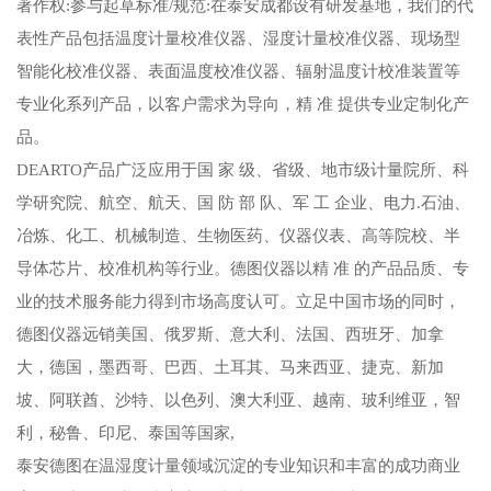
著作权:参与起草标准/规范:在泰安成都设有研发基地，我们的代
表性产品包括温度计量校准仪器、湿度计量校准仪器、现场型
智能化校准仪器、表面温度校准仪器、辐射温度计校准装置等
专业化系列产品，以客户需求为导向，精 准 提供专业定制化产
品。
DEARTO产品广泛应用于国 家 级、省级、地市级计量院所、科
学研究院、航空、航天、国 防 部 队、军 工 企业、电力.石油、
冶炼、化工、机械制造、生物医药、仪器仪表、高等院校、半
导体芯片、校准机构等行业。德图仪器以精 准 的产品品质、专
业的技术服务能力得到市场高度认可。立足中国市场的同时，
德图仪器远销美国、俄罗斯、意大利、法国、西班牙、加拿
大，德国，墨西哥、巴西、土耳其、马来西亚、捷克、新加
坡、阿联酋、沙特、以色列、澳大利亚、越南、玻利维亚，智
利，秘鲁、印尼、泰国等国家,
泰安德图在温湿度计量领域沉淀的专业知识和丰富的成功商业