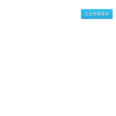
低温智能干体炉（-42℃～150℃）
中温智能干体炉（50℃～660℃）
点击查看更多
高温智能干体炉（300℃～1200℃）
ETC-150 微型干井炉
ETC-400 微型干井炉
089056 5050959 西南办事处：
50875 6301562 地址
：
四川省成都市成华区
059792 6301680 西北办事处
059776 5050159 地址：西安市未央区
市高新技术开发区
 506131746