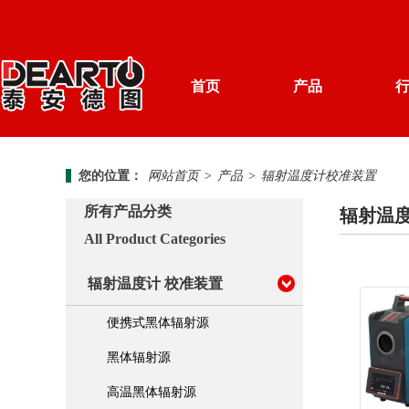
首页
产品
产品分类
您的位置：
网站首页
>
产品
>
辐射温度计校准装置
解决方案
计量知识
德图简介
所有产品分类
辐射温
资料下载
新闻中心
All Product Categories
温度 校准仪器
加入我们
辐射温度计 校准装置
便携式 校准仪器
便携式黑体辐射源
湿度 校准仪器
黑体辐射源
高温黑体辐射源