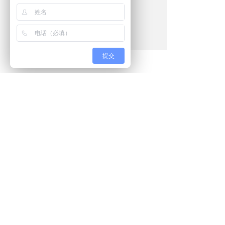
提交
产品列表
关于我们
技术支持
联系我们
温度校准仪器
德图简介
计量知识
销售总机：0538-5
便携式 校准仪器
企业荣誉
产品应用
技术支持：0538-50
湿度校准仪器
新闻中心
资料下载
销售一部：0538-5
高精度测量仪器
联系我们
销售二部：0538-5
温湿度巡检系统
加入我们
地址：山东省泰安
表面温度计校准系统
QQ客服：202217057 /