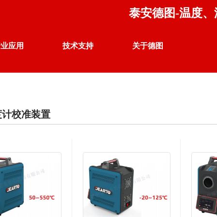
泰安德图-温度
行业应用
技术支持
关于德图
温度 校准仪器
行业案例
产品应用
企业荣誉
度计校准装置
热电偶、热电阻自动检定系统
联系我们
公司声明
DTZ-01 热电偶、热电阻自动检定系统
DTZ-02 群炉热电偶、热电阻自动检定系统
DTZ-TS 温度开关自动检定系统
DTZ-WK 电子扫描开关自动测试系统
DTZ-03 热电偶、热电阻同检系统