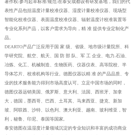
著作权:参与起草标准/规范:在泰安成都设有研发基地，我们的代
表性产品包括温度计量校准仪器、湿度计量校准仪器、现场型
智能化校准仪器、表面温度校准仪器、辐射温度计校准装置等
专业化系列产品，以客户需求为导向，精 准 提供专业定制化产
品。
DEARTO产品广泛应用于国 家 级、省级、地市级计量院所、科
学研究院、航空、航天、国 防 部 队、军 工 企业、电力.石油、
冶炼、化工、机械制造、生物医药、仪器仪表、高等院校、半
导体芯片、校准机构等行业。德图仪器以精 准 的产品品质、专
业的技术服务能力得到市场高度认可。立足中国市场的同时，
德图仪器远销美国、俄罗斯、意大利、法国、西班牙、加拿
大，德国，墨西哥、巴西、土耳其、马来西亚、捷克、新加
坡、阿联酋、沙特、以色列、澳大利亚、越南、玻利维亚，智
利，秘鲁、印尼、泰国等国家,
泰安德图在温湿度计量领域沉淀的专业知识和丰富的成功商业