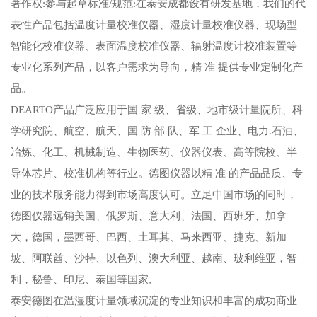
著作权:参与起草标准/规范:在泰安成都设有研发基地，我们的代
表性产品包括温度计量校准仪器、湿度计量校准仪器、现场型
智能化校准仪器、表面温度校准仪器、辐射温度计校准装置等
专业化系列产品，以客户需求为导向，精 准 提供专业定制化产
品。
DEARTO产品广泛应用于国 家 级、省级、地市级计量院所、科
学研究院、航空、航天、国 防 部 队、军 工 企业、电力.石油、
冶炼、化工、机械制造、生物医药、仪器仪表、高等院校、半
导体芯片、校准机构等行业。德图仪器以精 准 的产品品质、专
业的技术服务能力得到市场高度认可。立足中国市场的同时，
德图仪器远销美国、俄罗斯、意大利、法国、西班牙、加拿
大，德国，墨西哥、巴西、土耳其、马来西亚、捷克、新加
坡、阿联酋、沙特、以色列、澳大利亚、越南、玻利维亚，智
利，秘鲁、印尼、泰国等国家,
泰安德图在温湿度计量领域沉淀的专业知识和丰富的成功商业