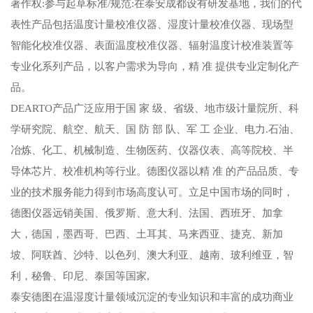
著作权:参与起草标准/规范:在泰安成都设有研发基地，我们的代
表性产品包括温度计量校准仪器、湿度计量校准仪器、现场型
智能化校准仪器、表面温度校准仪器、辐射温度计校准装置等
专业化系列产品，以客户需求为导向，精 准 提供专业定制化产
品。
DEARTO产品广泛应用于国 家 级、省级、地市级计量院所、科
学研究院、航空、航天、国 防 部 队、军 工 企业、电力.石油、
冶炼、化工、机械制造、生物医药、仪器仪表、高等院校、半
导体芯片、校准机构等行业。德图仪器以精 准 的产品品质、专
业的技术服务能力得到市场高度认可。立足中国市场的同时，
德图仪器远销美国、俄罗斯、意大利、法国、西班牙、加拿
大，德国，墨西哥、巴西、土耳其、马来西亚、捷克、新加
坡、阿联酋、沙特、以色列、澳大利亚、越南、玻利维亚，智
利，秘鲁、印尼、泰国等国家,
泰安德图在温湿度计量领域沉淀的专业知识和丰富的成功商业